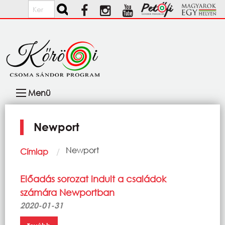
Ugrás a tartalomra
Keresés
Fő
Menü
navigáció
Newport
Morzsa
Current:
Newport
Címlap
Előadás sorozat indult a családok
számára Newportban
2020-01-31