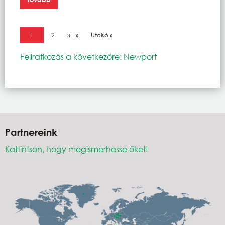
Oldalszámozás
Jelenlegi oldal
1
Oldal
2
Következő oldal
››
Utolsó oldal
Utolsó »
Feliratkozás a következőre: Newport
Partnereink
Kattintson, hogy megismerhesse őket!