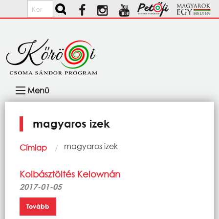
Ugrás a tartalomra
Keresés
Fő
Menü
navigáció
magyaros izek
Morzsa
Current:
magyaros izek
Címlap
Kolbásztöltés Kelownán
2017-01-05
Tovább