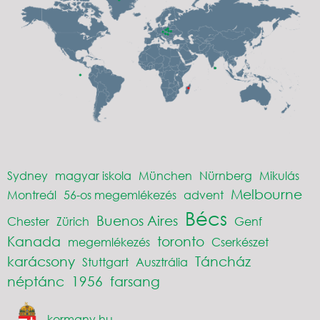
Sydney
magyar iskola
München
Nürnberg
Mikulás
Melbourne
Montreál
56-os megemlékezés
advent
Bécs
Buenos Aires
Chester
Zürich
Genf
Kanada
toronto
megemlékezés
Cserkészet
karácsony
Táncház
Stuttgart
Ausztrália
néptánc
1956
farsang
kormany.hu