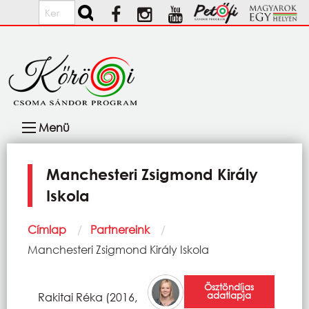
Ugrás a tartalomra
Keresés
Fő
Menü
navigáció
Manchesteri Zsigmond Király
Iskola
Morzsa
Címlap
Partnereink
Current:
Manchesteri Zsigmond Király Iskola
Ösztöndíjas
adatlapja
Rakitai Réka (2016,