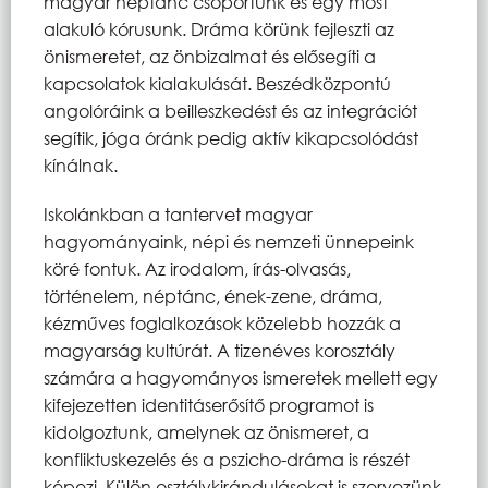
magyar néptánc csoportunk és egy most
alakuló kórusunk. Dráma körünk fejleszti az
önismeretet, az önbizalmat és elősegíti a
kapcsolatok kialakulását. Beszédközpontú
angolóráink a beilleszkedést és az integrációt
segítik, jóga óránk pedig aktív kikapcsolódást
kínálnak.
Iskolánkban a tantervet magyar
hagyományaink, népi és nemzeti ünnepeink
köré fontuk. Az irodalom, írás-olvasás,
történelem, néptánc, ének-zene, dráma,
kézműves foglalkozások közelebb hozzák a
magyarság kultúrát. A tizenéves korosztály
számára a hagyományos ismeretek mellett egy
kifejezetten identitáserősítő programot is
kidolgoztunk, amelynek az önismeret, a
konfliktuskezelés és a pszicho-dráma is részét
képezi. Külön osztálykirándulásokat is szervezünk