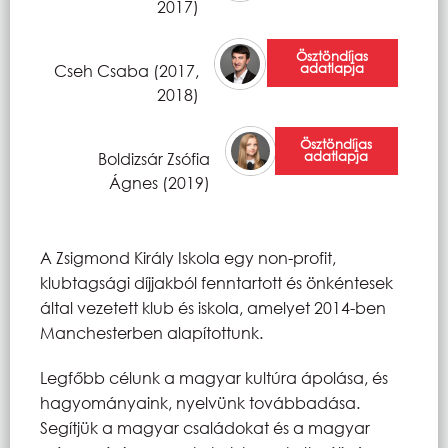
2017)
Ösztöndíjas
adatlapja
Cseh Csaba (2017,
2018)
Ösztöndíjas
adatlapja
Boldizsár Zsófia
Ágnes (2019)
A Zsigmond Király Iskola egy non-profit,
klubtagsági díjjakból fenntartott és önkéntesek
által vezetett klub és iskola, amelyet 2014-ben
Manchesterben alapítottunk.
Legfőbb célunk a magyar kultúra ápolása, és
hagyományaink, nyelvünk továbbadása.
Segítjük a magyar családokat és a magyar