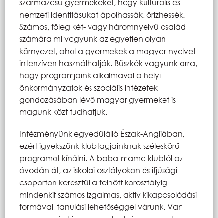
származású gyermekeket, hogy kulturális és
nemzeti identitásukat ápolhassák, őrizhessék.
Számos, főleg két- vagy háromnyelvű család
számára mi vagyunk az egyetlen olyan
környezet, ahol a gyermekek a magyar nyelvet
intenzíven használhatják. Büszkék vagyunk arra,
hogy programjaink alkalmával a helyi
önkormányzatok és szociális intézetek
gondozásában lévő magyar gyermeket is
magunk közt tudhatjuk.
Intézményünk egyedülálló Észak-Angliában,
ezért igyekszünk klubtagjainknak széleskörű
programot kínálni. A baba-mama klubtól az
óvodán át, az iskolai osztályokon és ifjúsági
csoporton keresztül a felnőtt korosztályig
mindenkit számos izgalmas, aktív kikapcsolódási
formával, tanulási lehetőséggel várunk. Van