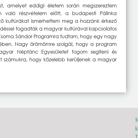
st, amelyet eddigi életem során megszereztem
aló részvételem előtt, a budapesti Pálinka
 kultúrákat ismerhettem meg a hozzánk érkező
lődéssel fogadták a magyar kultúrával kapcsolatos
si Csoma Sándor Programra tudtam, hogy egy nagy
kében. Nagy örömömre szolgál, hogy a program
Magyar Néptánc Egyesületet fogom segíteni és
 számukra, hogy közelebb kerüljenek a magyar