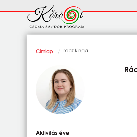
Ugrás a tartalomra
Fő
navigáció
Morzsa
Current:
racz.kinga
Címlap
Rác
Aktivitás éve