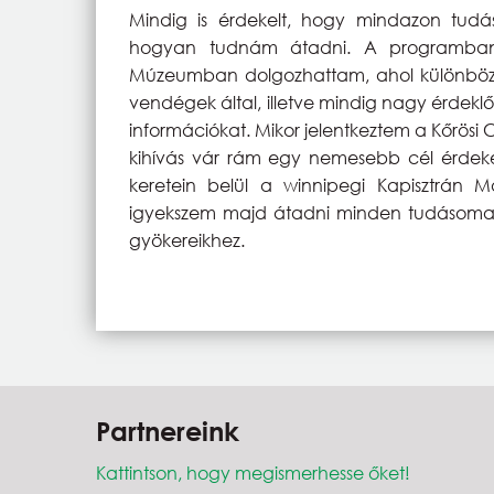
Mindig is érdekelt, hogy mindazon tudá
hogyan tudnám átadni. A programban v
Múzeumban dolgozhattam, ahol különböző
vendégek által, illetve mindig nagy érdek
információkat. Mikor jelentkeztem a Kőrö
kihívás vár rám egy nemesebb cél érde
keretein belül a winnipegi Kapisztrán 
igyekszem majd átadni minden tudásomat
gyökereikhez.
Partnereink
Kattintson, hogy megismerhesse őket!