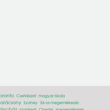
toronto
Cserkészet
magyar iskola
karácsony
Sydney
56-os megemlékezés
Táncház
Montreál
Chester
megemlékezés