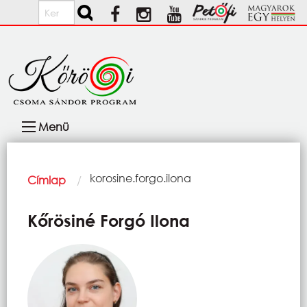
Ugrás a tartalomra
Keresés
Fő
Menü
navigáció
Morzsa
Current:
korosine.forgo.ilona
Címlap
Kőrösiné Forgó Ilona