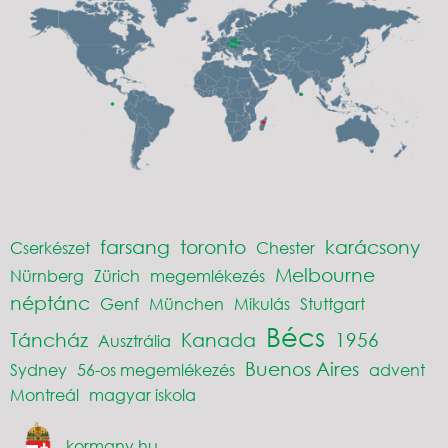
farsang
toronto
karácsony
Cserkészet
Chester
Melbourne
Nürnberg
Zürich
megemlékezés
néptánc
Genf
München
Mikulás
Stuttgart
Bécs
Táncház
Kanada
1956
Ausztrália
Buenos Aires
Sydney
56-os megemlékezés
advent
Montreál
magyar iskola
kormany.hu