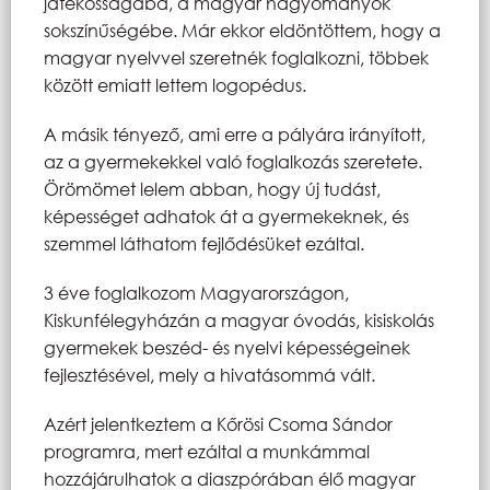
játékosságába, a magyar hagyományok
sokszínűségébe. Már ekkor eldöntöttem, hogy a
magyar nyelvvel szeretnék foglalkozni, többek
között emiatt lettem logopédus.
A másik tényező, ami erre a pályára irányított,
az a gyermekekkel való foglalkozás szeretete.
Örömömet lelem abban, hogy új tudást,
képességet adhatok át a gyermekeknek, és
szemmel láthatom fejlődésüket ezáltal.
3 éve foglalkozom Magyarországon,
Kiskunfélegyházán a magyar óvodás, kisiskolás
gyermekek beszéd- és nyelvi képességeinek
fejlesztésével, mely a hivatásommá vált.
Azért jelentkeztem a Kőrösi Csoma Sándor
programra, mert ezáltal a munkámmal
hozzájárulhatok a diaszpórában élő magyar