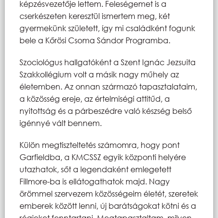
képzésvezetője lettem. Feleségemet is a
cserkészeten keresztül ismertem meg, két
gyermekünk született, így mi családként fogunk
bele a Kőrösi Csoma Sándor Programba.
Szociológus hallgatóként a Szent Ignác Jezsuita
Szakkollégium volt a másik nagy műhely az
életemben. Az onnan származó tapasztalataim,
a közösség ereje, az értelmiségi attitűd, a
nyitottság és a párbeszédre való készség belső
igénnyé vált bennem.
Külön megtiszteltetés számomra, hogy pont
Garfieldba, a KMCSSZ egyik központi helyére
utazhatok, sőt a legendaként emlegetett
Fillmore-ba is ellátogathatok majd. Nagy
örömmel szervezem közösségeim életét, szeretek
emberek között lenni, új barátságokat kötni és a
régieket fenntartani. Megtapasztaltam, milyen