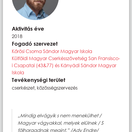
Aktivitás éve
2018
Fogadó szervezet
Kőrösi Csoma Sándor Magyar Iskola
Külföldi Magyar Cserkésszövetség San Fransisco-
i Csapatai (43&77) és Kányádi Sándor Magyar
Iskola
Tevékenységi terület
cserkészet, közösségszervezés
„Mindig elvágyik s nem menekülhet /
Magyar vágyakkal, melyek elülnek / S
fölhorgadnak megint.” /Ady Endre/