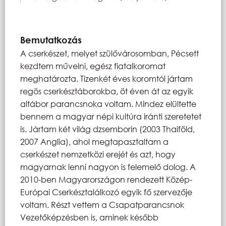
Bemutatkozás
A cserkészet, melyet szülővárosomban, Pécsett
kezdtem művelni, egész fiatalkoromat
meghatározta. Tizenkét éves koromtól jártam
regös cserkésztáborokba, öt éven át az egyik
altábor parancsnoka voltam. Mindez elültette
bennem a magyar népi kultúra iránti szeretetet
is. Jártam két világ dzsemborin (2003 Thaiföld,
2007 Anglia), ahol megtapasztaltam a
cserkészet nemzetközi erejét és azt, hogy
magyarnak lenni nagyon is felemelő dolog. A
2010-ben Magyarországon rendezett Közép-
Európai Cserkésztalálkozó egyik fő szervezője
voltam. Részt vettem a Csapatparancsnok
Vezetőképzésben is, aminek később