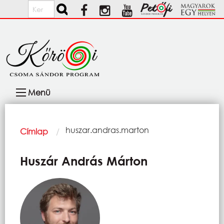
Ugrás a tartalomra
Keresés
Fő
Menü
navigáció
Morzsa
Current:
huszar.andras.marton
Címlap
Huszár András Márton