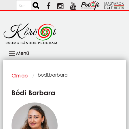
Ugrás a tartalomra
Keresés
Fő
Menü
navigáció
Morzsa
Current:
bodi.barbara
Címlap
Bódi Barbara