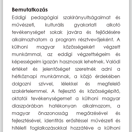
Bemutatkozás
Eddigi pedagógiai szakirányultságaimat és
művészeti, kulturális gyakorlati alkotó
tevékenységet sokak javára és fejlődésére
alkalmazhatom a program résztvevőjeként. A
külhoni magyar közösségekért végzett
munkámmal, az eddigi végzettségeim és
képességeim igazán hasznosak lehetnek. Valódi
értéket és jelentőséget szeretnék adni a
hétköznapi munkámnak, a közjó érdekében
dolgozni szívvel, lélekkel és megfelelő
szakértelemmel. A fejlesztő és közösségépítő,
oktatói tevékenységemet a külhoni magyar
diaszpórában hatékonyan alkalmazom, a
magyar önazonosság megőrzésével és
fejlesztésével, identitás erősítéssel művészeti és
hitéleti foglalkozásokkal hozzátéve a külhoni