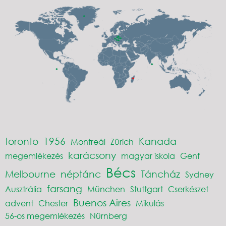
toronto
1956
Kanada
Montreál
Zürich
karácsony
megemlékezés
magyar iskola
Genf
Bécs
Melbourne
néptánc
Táncház
Sydney
farsang
Ausztrália
München
Stuttgart
Cserkészet
Buenos Aires
advent
Chester
Mikulás
56-os megemlékezés
Nürnberg