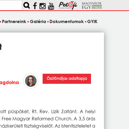
Partnereink
Galéria
Dokumentumok
GYIK
t
Ösztöndíjas adatlapja
Magdolna
püspökét, Rt. Rev. Lizik Zoltánt. A helyi
ori Free Magyar Reformed Church. A 3,5 órás
erületi tisztségviselőt. Az istentiszteletet a