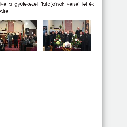
e a gyülekezet fiataljainak versei tették
édre.