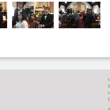
M
5
A