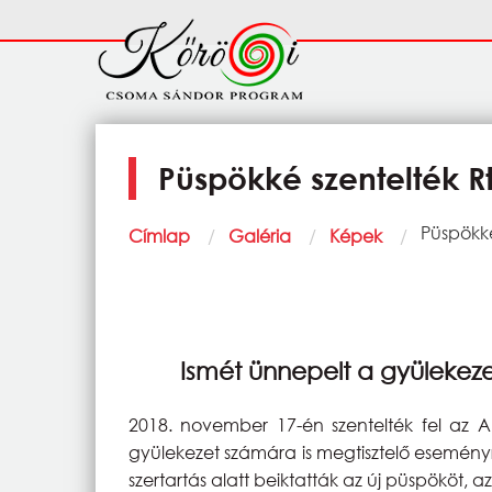
Ugrás a tartalomra
Fő
navigáció
Püspökké szentelték Rt.
Morzsa
Current:
Püspökké 
Címlap
Galéria
Képek
Ismét ünnepelt a gyülekez
2018. november 17-én szentelték fel az A
gyülekezet számára is megtisztelő eseményr
szertartás alatt beiktatták az új püspököt, a