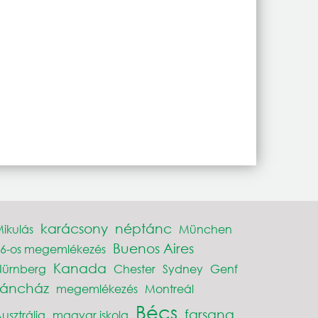
karácsony
néptánc
ikulás
München
Buenos Aires
6-os megemlékezés
Kanada
Nürnberg
Chester
Sydney
Genf
Táncház
megemlékezés
Montreál
Bécs
farsang
usztrália
magyar iskola