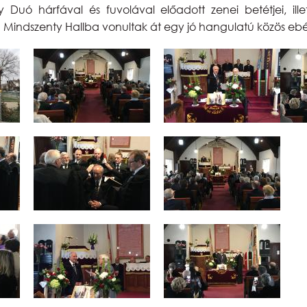
uó hárfával és fuvolával előadott zenei betétjei, illetv
 a Mindszenty Hallba vonultak át egy jó hangulatú közös eb