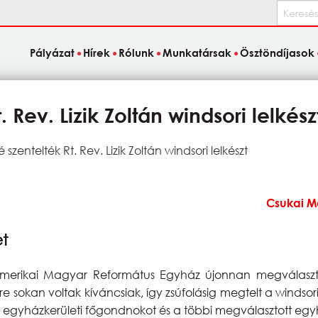
Keresés
Pályázat
Hírek
Rólunk
Munkatársak
Ösztöndíjasok
 Rev. Lizik Zoltán windsori lelkész
szentelték Rt. Rev. Lizik Zoltán windsori lelkészt
Csukai 
et
merikai Magyar Református Egyház újonnan megválasztott 
e sokan voltak kíváncsiak, így zsúfolásig megtelt a winds
z egyházkerületi főgondnokot és a többi megválasztott egyházk