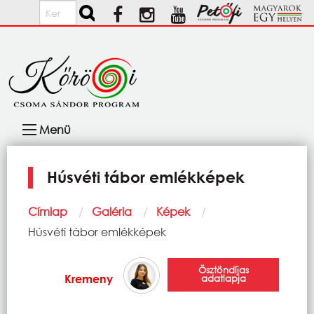
Ugrás a tartalomra
Keresés
Fő
Menü
navigáció
Húsvéti tábor emlékképek
Morzsa
Címlap
Galéria
Képek
Current:
Húsvéti tábor emlékképek
Ösztöndíjas
Kremeny
adatlapja