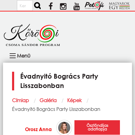
Ugrás a tartalomra
Keresés
Fő
Menü
navigáció
Évadnyitó Bogrács Party
Lisszabonban
Morzsa
Címlap
Galéria
Képek
Current:
Évadnyitó Bogrács Party Lisszabonban
Ösztöndíjas
Orosz Anna
adatlapja